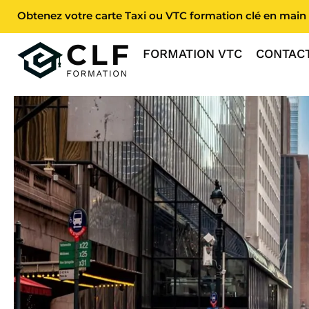
Obtenez votre carte Taxi ou VTC formation clé en main 
FORMATION VTC
CONTAC
Accueil
»
19 milliards contre 1.91 en France et un système qui a insp