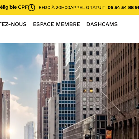
éligible CPF
8H30 À 20H00
APPEL GRATUIT
05 54 54 88 9
TEZ-NOUS
ESPACE MEMBRE
DASHCAMS
iré le monde entier : la folie des taxis aux États-Unis