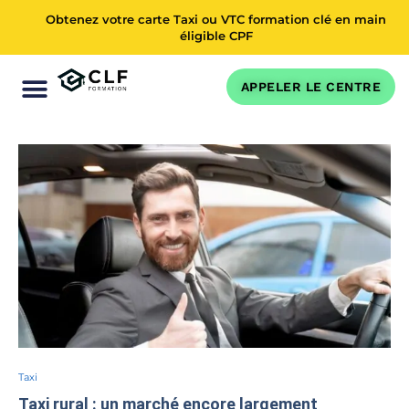
Obtenez votre carte Taxi ou VTC formation clé en main
éligible CPF
APPELER LE CENTRE
Accueil
»
Taxi rural : un marché encore largement inexploité
en France
FORMATION VTC
CONTACTEZ-NOUS
ESPACE MEMBRE
Taxi
Taxi rural : un marché encore largement