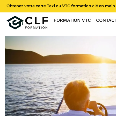
Obtenez votre carte Taxi ou VTC formation clé en main 
FORMATION VTC
CONTAC
Accueil
»
Les taxi bateaux existent-ils vraiment et comment foncti