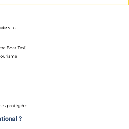
ecte
via :
era Boat Taxi)
 tourisme
nes protégées.
ational ?