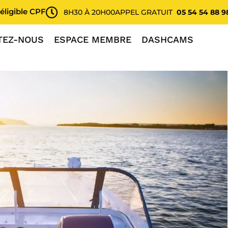
éligible CPF
8H30 À 20H00
APPEL GRATUIT
05 54 54 88 9
TEZ-NOUS
ESPACE MEMBRE
DASHCAMS
onnent-ils ?